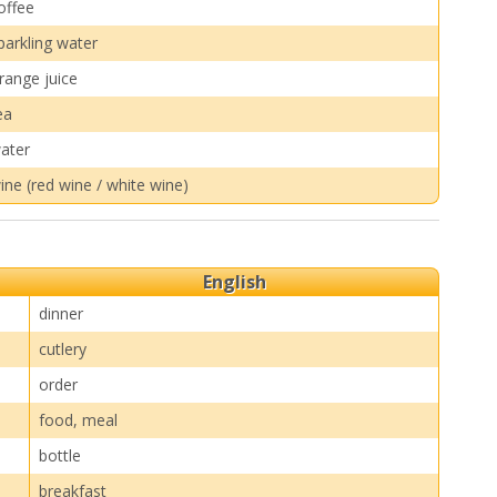
offee
parkling water
range juice
ea
ater
ine (red wine / white wine)
English
dinner
cutlery
order
food, meal
bottle
breakfast