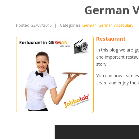
German Vo
Posted: 22/07/2015
|
Categories:
,
|
German
German Vocabulary
Restaurant
In this blog we are g
and important restau
story.
You can now learn ev
Learn and enjoy the