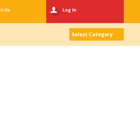
ct
Us
Log In
Select Category