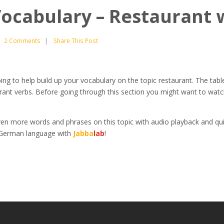
cabulary – Restaurant 
|
2 Comments
Share This Post
oing to help build up your vocabulary on the topic restaurant. The tab
rant verbs. Before going through this section you might want to watch
en more words and phrases on this topic with audio playback and qu
 German language with
Jabba
lab
!