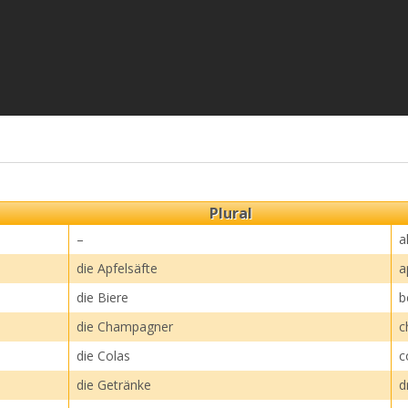
Plural
–
a
die Apfelsäfte
a
die Biere
b
die Champagner
c
die Colas
c
die Getränke
d