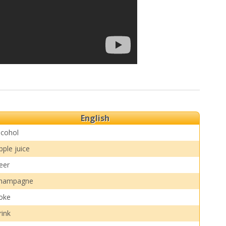
English
lcohol
pple juice
eer
hampagne
oke
rink