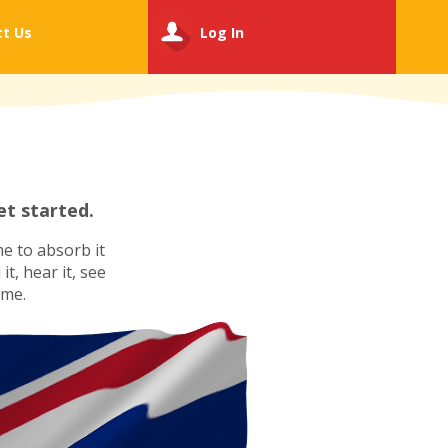
ct
Us
Log In
t started.
e to absorb it
t, hear it, see
ime.